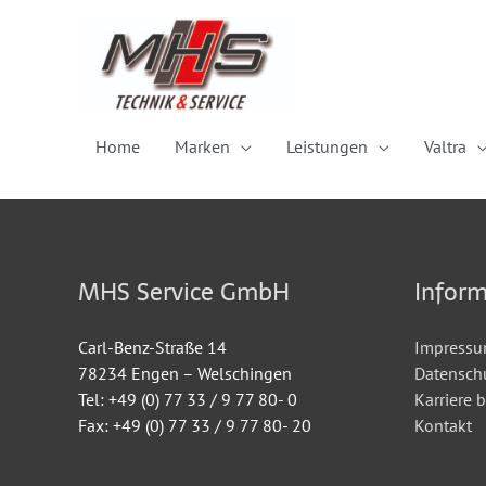
Zum
Inhalt
springen
Home
Marken
Leistungen
Valtra
MHS Service GmbH
Infor
Carl-Benz-Straße 14
Impress
78234 Engen – Welschingen
Datensch
Tel: +49 (0) 77 33 / 9 77 80- 0
Karriere 
Fax: +49 (0) 77 33 / 9 77 80- 20
Kontakt