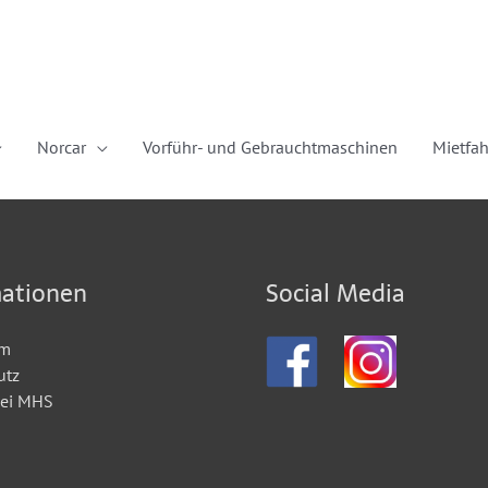
Norcar
Vorführ- und Gebrauchtmaschinen
Mietfa
mationen
Social Media
um
utz
bei MHS